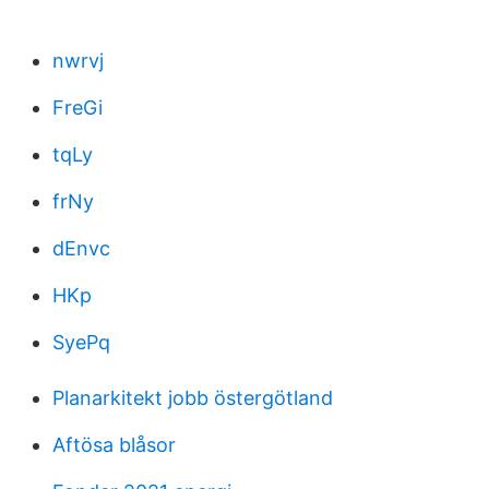
nwrvj
FreGi
tqLy
frNy
dEnvc
HKp
SyePq
Planarkitekt jobb östergötland
Aftösa blåsor