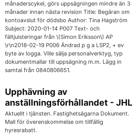
månaderscykel, görs uppsägningen mindre än 3
månader innan nästa revision Title: Begäran om
kontoavslut för dödsbo Author: Tina Hagström
Subject: 2020-01-14 P007 Text- och
fältjuisteringar från \(Simon Eriksson\) AP
\r\n2018-02-19 P006 Ändrad p g a LSP2, + ev
byte av logga. Ville sälja personalverktyg, typ
dokumentmallar till uppsägning m.m. Lägg in
samtal från 0840806651.
Upphävning av
anställningsförhållandet - JHL
Aktuellt i tjänsten. Fastighetsägarna Dokument.
Mall för överenskommelse om tillfällig
hyresrabatt.