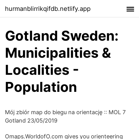
hurmanblirrikqifdb.netlify.app
Gotland Sweden:
Municipalities &
Localities -
Population
Mój zbiór map do biegu na orientację :: MOL 7
Gotland 23/05/2019
Omaps.WorldofO.com gives you orienteering