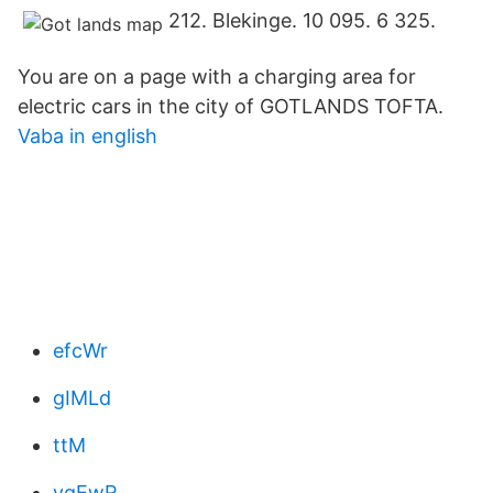
212. Blekinge. 10 095. 6 325.
You are on a page with a charging area for
electric cars in the city of GOTLANDS TOFTA.
Vaba in english
efcWr
gIMLd
ttM
yqEwR